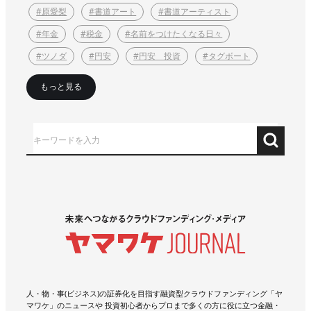
#原愛梨
#書道アート
#書道アーティスト
#年金
#税金
#名前をつけたくなる日々
#ツノダ
#円安
#円安 投資
#タグボート
もっと見る
人・物・事(ビジネス)の証券化を目指す融資型クラウドファンディング「ヤ
マワケ」のニュースや 投資初心者からプロまで多くの方に役に立つ金融・