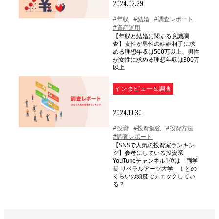
2024.02.29
#年収
#結婚
#調査レポート
#資産運用
【年収と結婚に関する意識調
査】女性が男性の結婚相手に求
める理想年収は500万以上、男性
が女性に求める理想年収は300万
以上
インタビュー＆調査
2024.10.30
#投資
#投資勉強
#投資方法
#調査レポート
【SNSで人気の投資家ランキン
グ】参考にしている投資系
YouTubeチャンネル1位は「両学
長 リベラルアーツ大学」！どの
くらいの頻度でチェックしてい
る？