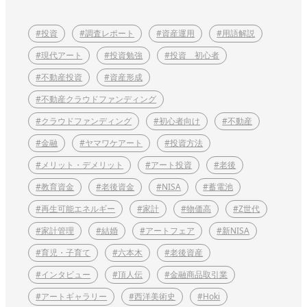
#投資
#調査レポート
#資産運用
#用語解説
#現代アート
#投資勉強
#投資 初心者
#不動産投資
#資産形成
#不動産クラウドファンディング
#クラウドファンディング
#初心者向け
#不動産
#金融
#ヤマワケアート
#投資方法
#メリット・デメリット
#アート投資
#老後
#教育資金
#老後資金
#NISA
#蓄電池
#再生可能エネルギー
#家計
#物価高
#Z世代
#家計管理
#結婚
#アートフェア
#新NISA
#育児・子育て
#六本木
#老後資産
#インタビュー
#頂人伝
#金融商品取引業
#アートギャラリー
#西洋美術史
#Hoki