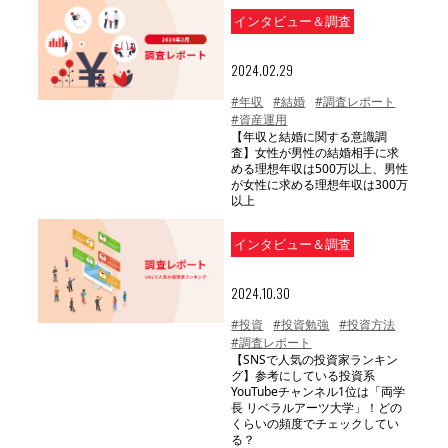
インタビュー＆調査
2024.02.29
#年収
#結婚
#調査レポート
#資産運用
【年収と結婚に関する意識調
査】女性が男性の結婚相手に求
める理想年収は500万以上、男性
が女性に求める理想年収は300万
以上
インタビュー＆調査
2024.10.30
#投資
#投資勉強
#投資方法
#調査レポート
【SNSで人気の投資家ランキン
グ】参考にしている投資系
YouTubeチャンネル1位は「両学
長 リベラルアーツ大学」！どの
くらいの頻度でチェックしてい
る？