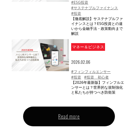
#ESG投資
#サステナブルファイナンス
#投資
【徹底解説】サステナブルファ
イナンスとは？ESG投資との違
いから金融手法・政策動向まで
解説
マネー＆ビジネス
2026.02.06
#フィンフィルエンサー
#投資
#投資 初心者
【2026年最新版】フィンフルエ
ンサーとは？世界的な規制強化
と私たちが持つべき防衛策
Read more