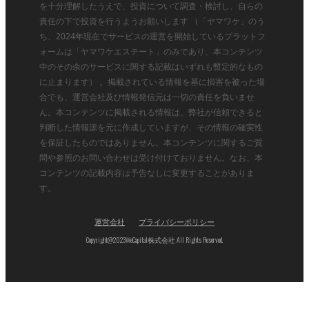
を十分理解したうえで、投資について調査・検討し、自らの
責任の下で投資を行うようお願いします （「ヤマワケ」のう
ち、2024年現在でサービスの運営を開始しているプラットフ
ォームは「ヤマワケエステート」のみであり、本コンテンツ
中のその余のサービスに関する記載はいずれも暫定的なもの
に止まります） 。掲載されている情報を基に損害を被った場
合でも、運営会社及び情報発信元は一切の責任を負いませ
ん。本コンテンツに掲載される情報は、弊社が信頼できると
判断した情報源を元に作成していますが、その情報の確実性
を保証したものではありません。本コンテンツに関するご質
問や参照のお問い合わせは受け付けておりません。なお、本
コンテンツの記載内容は予告なしに変更することがありま
す。
運営会社
プライバシーポリシー
Copyright@2023WeCapital株式会社 All Rights Reserved.