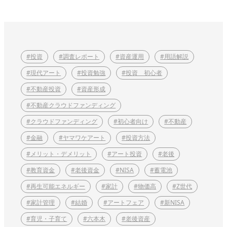
#投資
#調査レポート
#資産運用
#用語解説
#現代アート
#投資勉強
#投資 初心者
#不動産投資
#資産形成
#不動産クラウドファンディング
#クラウドファンディング
#初心者向け
#不動産
#金融
#ヤマワケアート
#投資方法
#メリット・デメリット
#アート投資
#老後
#教育資金
#老後資金
#NISA
#蓄電池
#再生可能エネルギー
#家計
#物価高
#Z世代
#家計管理
#結婚
#アートフェア
#新NISA
#育児・子育て
#六本木
#老後資産