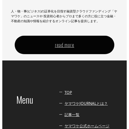
人・物・事(ビジネス)の証券化を目指す融資型クラウドファンディング「ヤ
マワケ」のニュースや 投資初心者からプロまで多くの方に役に立つ金融・
不動産の知識や情報を紹介するオンライン記事を提供します。
read more
TOP
Menu
ヤマワケJOURNALとは？
記事一覧
ヤマワケ公式ホームページ