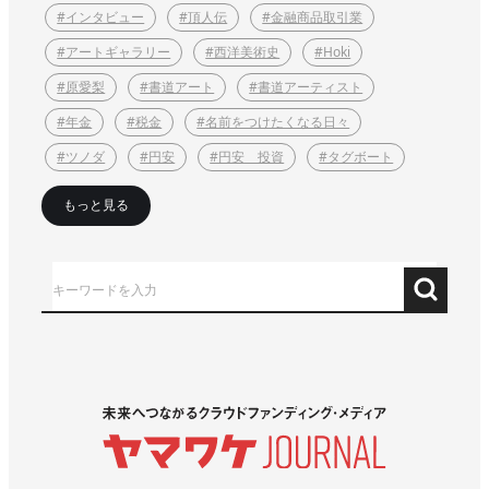
#インタビュー
#頂人伝
#金融商品取引業
#アートギャラリー
#西洋美術史
#Hoki
#原愛梨
#書道アート
#書道アーティスト
#年金
#税金
#名前をつけたくなる日々
#ツノダ
#円安
#円安 投資
#タグボート
もっと見る