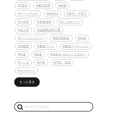
#Z世代
#家計管理
#結婚
#アートフェア
#新NISA
#育児・子育て
#六本木
#老後資産
#インタビュー
#頂人伝
#金融商品取引業
#アートギャラリー
#西洋美術史
#Hoki
#原愛梨
#書道アート
#書道アーティスト
#年金
#税金
#名前をつけたくなる日々
#ツノダ
#円安
#円安 投資
#タグボート
もっと見る