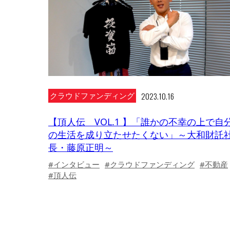
2023.10.16
クラウドファンディング
【頂人伝 VOL.1 】「誰かの不幸の上で自
の生活を成り立たせたくない」～大和財託
長・藤原正明～
#インタビュー
#クラウドファンディング
#不動産
#頂人伝