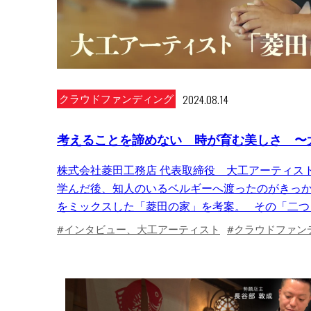
2024.08.14
クラウドファンディング
考えることを諦めない 時が育む美しさ 〜
株式会社菱田工務店 代表取締役 大工アーティス
学んだ後、知人のいるベルギーへ渡ったのがきっか
をミックスした「菱田の家」を考案。 その「二つと
フォロワー数は約21.7万人（取材時）にものぼって
#インタビュー、大工アーティスト
#クラウドファン