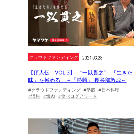
2024.03.28
クラウドファンディング
【頂人伝 VOL.3】 “一以貫之” 『生きた
味』を極める ～「勢麟」 長谷部敦成～
#クラウドファンディング
#勢麟
#日本料理
#浜松
#焼肉
#食べログアワード