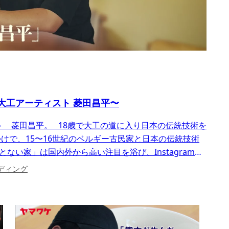
大工アーティスト 菱田昌平〜
ト 菱田昌平。 18歳で大工の道に入り日本の伝統技術を
けで、15〜16世紀のベルギー古民家と日本の伝統技術
ない家」は国内外から高い注目を浴び、Instagramの
いる。 …
ディング