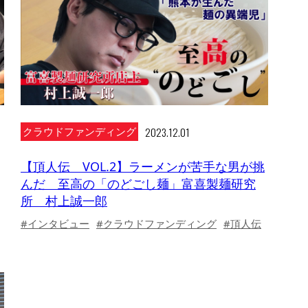
2023.12.01
クラウドファンディング
【頂人伝 VOL.2】ラーメンが苦手な男が挑
んだ 至高の「のどごし麺」富喜製麺研究
所 村上誠一郎
#インタビュー
#クラウドファンディング
#頂人伝