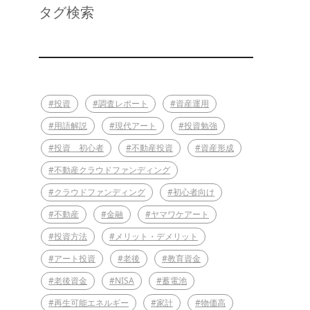
タグ検索
#投資
#調査レポート
#資産運用
#用語解説
#現代アート
#投資勉強
#投資 初心者
#不動産投資
#資産形成
#不動産クラウドファンディング
#クラウドファンディング
#初心者向け
#不動産
#金融
#ヤマワケアート
#投資方法
#メリット・デメリット
#アート投資
#老後
#教育資金
#老後資金
#NISA
#蓄電池
#再生可能エネルギー
#家計
#物価高