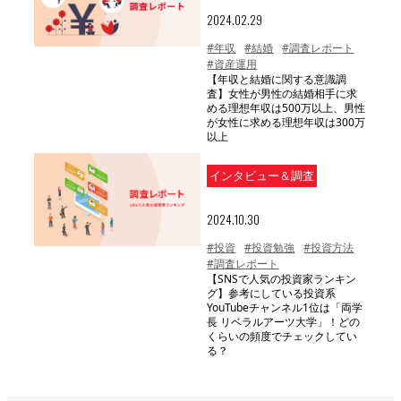
2024.02.29
#年収
#結婚
#調査レポート
#資産運用
【年収と結婚に関する意識調
査】女性が男性の結婚相手に求
める理想年収は500万以上、男性
が女性に求める理想年収は300万
以上
インタビュー＆調査
2024.10.30
#投資
#投資勉強
#投資方法
#調査レポート
【SNSで人気の投資家ランキン
グ】参考にしている投資系
YouTubeチャンネル1位は「両学
長 リベラルアーツ大学」！どの
くらいの頻度でチェックしてい
る？