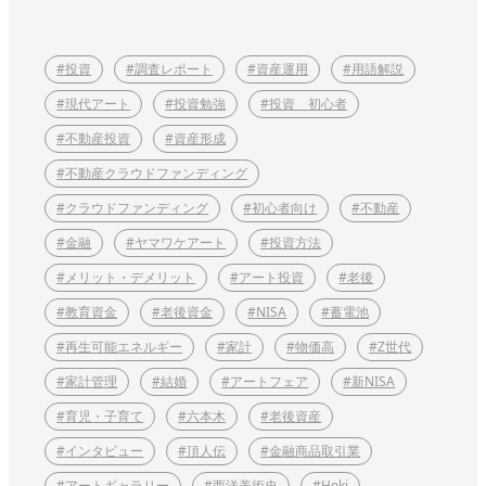
#投資
#調査レポート
#資産運用
#用語解説
#現代アート
#投資勉強
#投資 初心者
#不動産投資
#資産形成
#不動産クラウドファンディング
#クラウドファンディング
#初心者向け
#不動産
#金融
#ヤマワケアート
#投資方法
#メリット・デメリット
#アート投資
#老後
#教育資金
#老後資金
#NISA
#蓄電池
#再生可能エネルギー
#家計
#物価高
#Z世代
#家計管理
#結婚
#アートフェア
#新NISA
#育児・子育て
#六本木
#老後資産
#インタビュー
#頂人伝
#金融商品取引業
#アートギャラリー
#西洋美術史
#Hoki