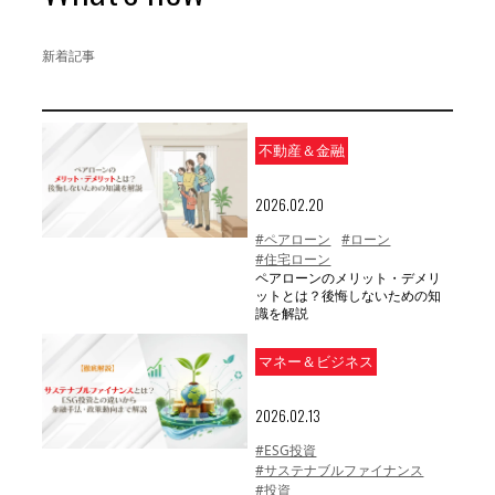
新着記事
不動産＆金融
2026.02.20
#ペアローン
#ローン
#住宅ローン
ペアローンのメリット・デメリ
ットとは？後悔しないための知
識を解説
マネー＆ビジネス
2026.02.13
#ESG投資
#サステナブルファイナンス
#投資