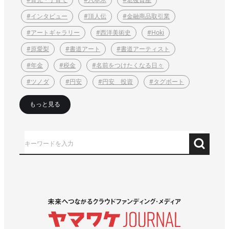
#インタビュー
#頂人伝
#金融商品取引業
#アートギャラリー
#西洋美術史
#Hoki
#原愛梨
#書道アート
#書道アーティスト
#年金
#税金
#名前をつけたくなる日々
#ツノダ
#円安
#円安 投資
#タグボート
もっと見る