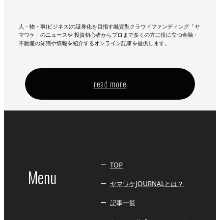
人・物・事(ビジネス)の証券化を目指す融資型クラウドファンディング「ヤ
マワケ」のニュースや 投資初心者からプロまで多くの方に役に立つ金融・
不動産の知識や情報を紹介するオンライン記事を提供します。
read more
TOP
Menu
ヤマワケJOURNALとは？
記事一覧