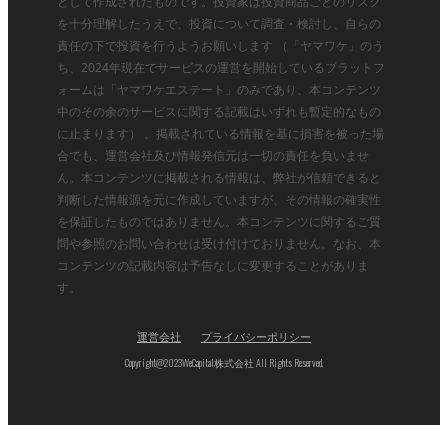
として作成されたものです。投資家は投資商品ごとのリスク
を十分理解したうえで、投資について調査・検討し、自らの
責任の下で投資を行うようお願いします （「ヤマワケ」のう
ち、2024年現在でサービスの運営を開始しているプラットフ
ォームは「ヤマワケエステート」のみであり、本コンテンツ
中のその余のサービスに関する記載はいずれも暫定的なもの
に止まります） 。掲載されている情報を基に損害を被った場
合でも、運営会社及び情報発信元は一切の責任を負いませ
ん。本コンテンツに掲載される情報は、弊社が信頼できると
判断した情報源を元に作成していますが、その情報の確実性
を保証したものではありません。本コンテンツに関するご質
問や参照のお問い合わせは受け付けておりません。なお、本
コンテンツの記載内容は予告なしに変更することがありま
す。
運営会社
プライバシーポリシー
Copyright@2023WeCapital株式会社 All Rights Reserved.