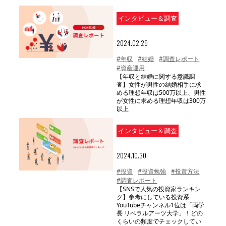
インタビュー＆調査
2024.02.29
#年収
#結婚
#調査レポート
#資産運用
【年収と結婚に関する意識調
査】女性が男性の結婚相手に求
める理想年収は500万以上、男性
が女性に求める理想年収は300万
以上
インタビュー＆調査
2024.10.30
#投資
#投資勉強
#投資方法
#調査レポート
【SNSで人気の投資家ランキン
グ】参考にしている投資系
YouTubeチャンネル1位は「両学
長 リベラルアーツ大学」！どの
くらいの頻度でチェックしてい