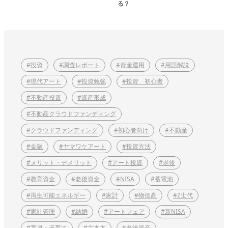
る？
#投資
#調査レポート
#資産運用
#用語解説
#現代アート
#投資勉強
#投資 初心者
#不動産投資
#資産形成
#不動産クラウドファンディング
#クラウドファンディング
#初心者向け
#不動産
#金融
#ヤマワケアート
#投資方法
#メリット・デメリット
#アート投資
#老後
#教育資金
#老後資金
#NISA
#蓄電池
#再生可能エネルギー
#家計
#物価高
#Z世代
#家計管理
#結婚
#アートフェア
#新NISA
#育児・子育て
#六本木
#老後資産