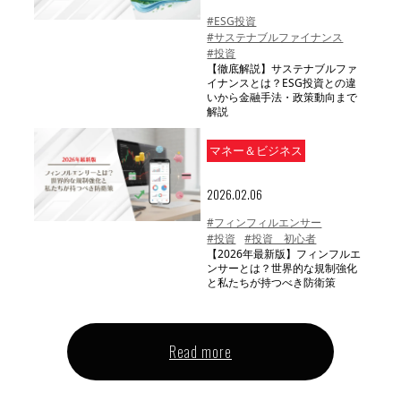
#ESG投資
#サステナブルファイナンス
#投資
【徹底解説】サステナブルファ
イナンスとは？ESG投資との違
いから金融手法・政策動向まで
解説
マネー＆ビジネス
2026.02.06
#フィンフィルエンサー
#投資
#投資 初心者
【2026年最新版】フィンフルエ
ンサーとは？世界的な規制強化
と私たちが持つべき防衛策
Read more