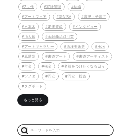
#Z世代
#家計管理
#結婚
#アートフェア
#新NISA
#育児・子育て
#六本木
#老後資産
#インタビュー
#頂人伝
#金融商品取引業
#アートギャラリー
#西洋美術史
#Hoki
#原愛梨
#書道アート
#書道アーティスト
#年金
#税金
#名前をつけたくなる日々
#ツノダ
#円安
#円安 投資
#タグボート
もっと見る