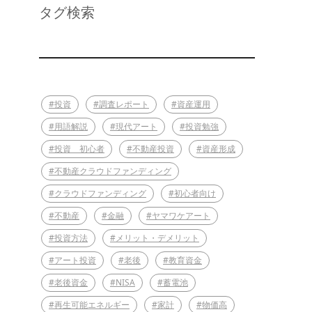
タグ検索
#投資
#調査レポート
#資産運用
#用語解説
#現代アート
#投資勉強
#投資 初心者
#不動産投資
#資産形成
#不動産クラウドファンディング
#クラウドファンディング
#初心者向け
#不動産
#金融
#ヤマワケアート
#投資方法
#メリット・デメリット
#アート投資
#老後
#教育資金
#老後資金
#NISA
#蓄電池
#再生可能エネルギー
#家計
#物価高