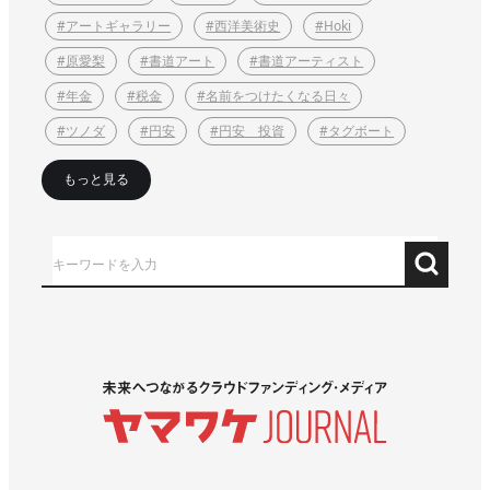
#アートギャラリー
#西洋美術史
#Hoki
#原愛梨
#書道アート
#書道アーティスト
#年金
#税金
#名前をつけたくなる日々
#ツノダ
#円安
#円安 投資
#タグボート
もっと見る