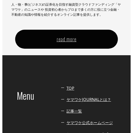
人・物・事(ビジネス)の証券化を目指す融資型クラウドファンディング「ヤ
マワケ」のニュースや 投資初心者からプロまで多くの方に役に立つ金融・
不動産の知識や情報を紹介するオンライン記事を提供します。
read more
TOP
Menu
ヤマワケJOURNALとは？
記事一覧
ヤマワケ公式ホームページ