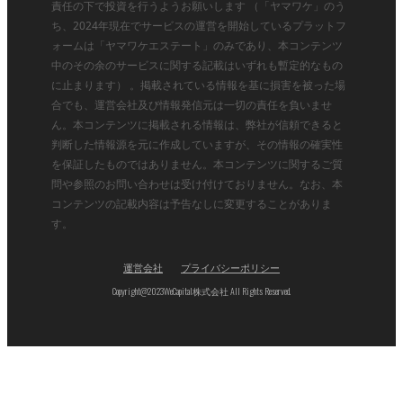
責任の下で投資を行うようお願いします （「ヤマワケ」のう
ち、2024年現在でサービスの運営を開始しているプラットフ
ォームは「ヤマワケエステート」のみであり、本コンテンツ
中のその余のサービスに関する記載はいずれも暫定的なもの
に止まります） 。掲載されている情報を基に損害を被った場
合でも、運営会社及び情報発信元は一切の責任を負いませ
ん。本コンテンツに掲載される情報は、弊社が信頼できると
判断した情報源を元に作成していますが、その情報の確実性
を保証したものではありません。本コンテンツに関するご質
問や参照のお問い合わせは受け付けておりません。なお、本
コンテンツの記載内容は予告なしに変更することがありま
す。
運営会社
プライバシーポリシー
Copyright@2023WeCapital株式会社 All Rights Reserved.