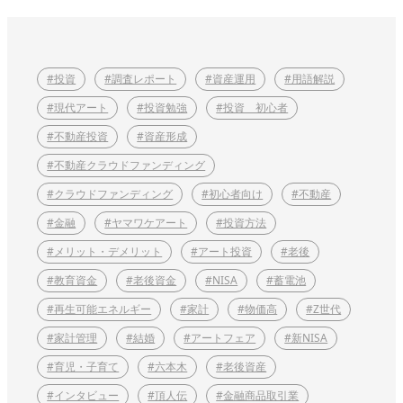
#投資
#調査レポート
#資産運用
#用語解説
#現代アート
#投資勉強
#投資 初心者
#不動産投資
#資産形成
#不動産クラウドファンディング
#クラウドファンディング
#初心者向け
#不動産
#金融
#ヤマワケアート
#投資方法
#メリット・デメリット
#アート投資
#老後
#教育資金
#老後資金
#NISA
#蓄電池
#再生可能エネルギー
#家計
#物価高
#Z世代
#家計管理
#結婚
#アートフェア
#新NISA
#育児・子育て
#六本木
#老後資産
#インタビュー
#頂人伝
#金融商品取引業