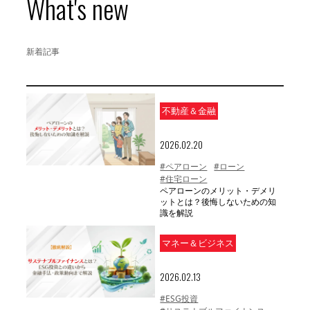
What's new
新着記事
不動産＆金融
2026.02.20
#ペアローン
#ローン
#住宅ローン
ペアローンのメリット・デメリ
ットとは？後悔しないための知
識を解説
マネー＆ビジネス
2026.02.13
#ESG投資