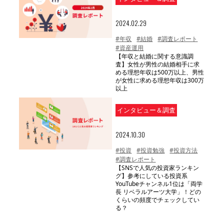
2024.02.29
#年収
#結婚
#調査レポート
#資産運用
【年収と結婚に関する意識調
査】女性が男性の結婚相手に求
める理想年収は500万以上、男性
が女性に求める理想年収は300万
以上
インタビュー＆調査
2024.10.30
#投資
#投資勉強
#投資方法
#調査レポート
【SNSで人気の投資家ランキン
グ】参考にしている投資系
YouTubeチャンネル1位は「両学
長 リベラルアーツ大学」！どの
くらいの頻度でチェックしてい
る？