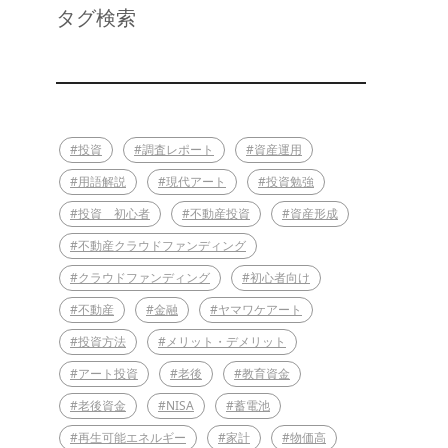
タグ検索
#投資
#調査レポート
#資産運用
#用語解説
#現代アート
#投資勉強
#投資 初心者
#不動産投資
#資産形成
#不動産クラウドファンディング
#クラウドファンディング
#初心者向け
#不動産
#金融
#ヤマワケアート
#投資方法
#メリット・デメリット
#アート投資
#老後
#教育資金
#老後資金
#NISA
#蓄電池
#再生可能エネルギー
#家計
#物価高