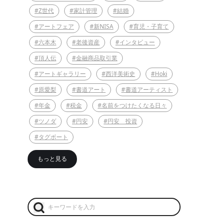
#Z世代
#家計管理
#結婚
#アートフェア
#新NISA
#育児・子育て
#六本木
#老後資産
#インタビュー
#頂人伝
#金融商品取引業
#アートギャラリー
#西洋美術史
#Hoki
#原愛梨
#書道アート
#書道アーティスト
#年金
#税金
#名前をつけたくなる日々
#ツノダ
#円安
#円安 投資
#タグボート
もっと見る