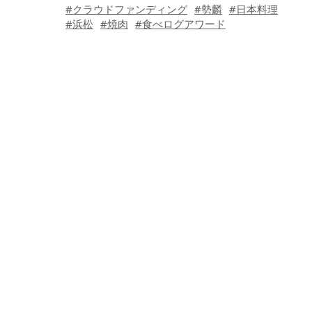
#クラウドファンディング
#勢麟
#日本料理
#浜松
#焼肉
#食べログアワード