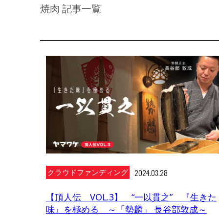
焼肉 記事一覧
2024.03.28
クラウドファンディング
【頂人伝 VOL.3】 “一以貫之” 『生きた
味』を極める ～「勢麟」 長谷部敦成～