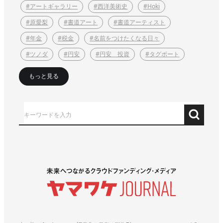
#アートギャラリー
#西洋美術史
#Hoki
#原愛梨
#書道アート
#書道アーティスト
#年金
#税金
#名前をつけたくなる日々
#ツノダ
#円安
#円安 投資
#タグボート
もっと見る