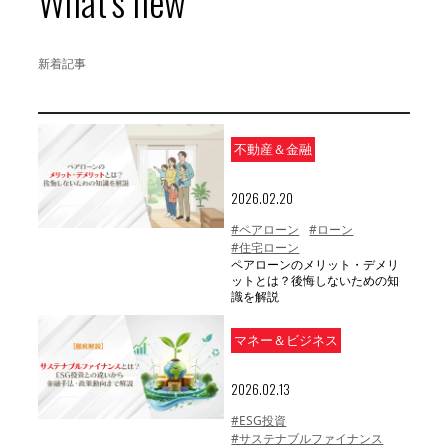
What's new
新着記事
不動産＆金融
2026.02.20
#ペアローン
#ローン
#住宅ローン
ペアローンのメリット・デメリ
ットとは？後悔しないための知
識を解説
マネー＆ビジネス
2026.02.13
#ESG投資
#サステナブルファイナンス