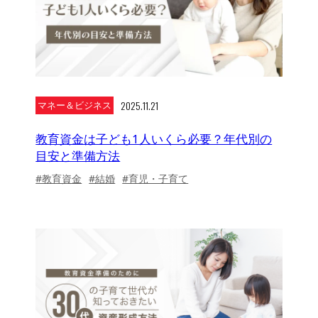
2025.11.21
マネー＆ビジネス
教育資金は子ども1人いくら必要？年代別の
目安と準備方法
#教育資金
#結婚
#育児・子育て