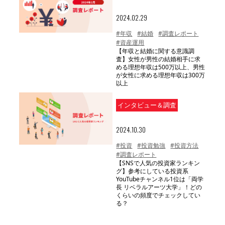
2024.02.29
#年収
#結婚
#調査レポート
#資産運用
【年収と結婚に関する意識調
査】女性が男性の結婚相手に求
める理想年収は500万以上、男性
が女性に求める理想年収は300万
以上
インタビュー＆調査
2024.10.30
#投資
#投資勉強
#投資方法
#調査レポート
【SNSで人気の投資家ランキン
グ】参考にしている投資系
YouTubeチャンネル1位は「両学
長 リベラルアーツ大学」！どの
くらいの頻度でチェックしてい
る？