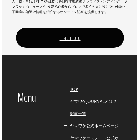
人・物・事(ビジネス)の証券化を目指す融資型クラウドファンディング「ヤ
マワケ」のニュースや 投資初心者からプロまで多くの方に役に立つ金融・
不動産の知識や情報を紹介するオンライン記事を提供します。
read more
TOP
Menu
ヤマワケJOURNALとは？
記事一覧
ヤマワケ公式ホームページ
ヤマワケエステート公式ホ