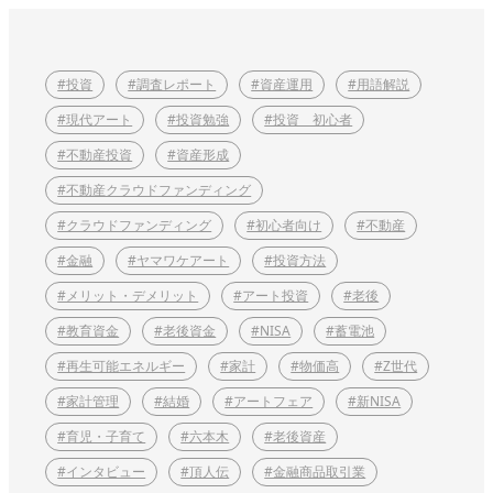
#投資
#調査レポート
#資産運用
#用語解説
#現代アート
#投資勉強
#投資 初心者
#不動産投資
#資産形成
#不動産クラウドファンディング
#クラウドファンディング
#初心者向け
#不動産
#金融
#ヤマワケアート
#投資方法
#メリット・デメリット
#アート投資
#老後
#教育資金
#老後資金
#NISA
#蓄電池
#再生可能エネルギー
#家計
#物価高
#Z世代
#家計管理
#結婚
#アートフェア
#新NISA
#育児・子育て
#六本木
#老後資産
#インタビュー
#頂人伝
#金融商品取引業