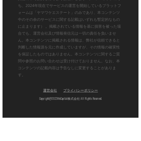
ち、2024年現在でサービスの運営を開始しているプラットフ
ォームは「ヤマワケエステート」のみであり、本コンテンツ
中のその余のサービスに関する記載はいずれも暫定的なもの
に止まります） 。掲載されている情報を基に損害を被った場
合でも、運営会社及び情報発信元は一切の責任を負いませ
ん。本コンテンツに掲載される情報は、弊社が信頼できると
判断した情報源を元に作成していますが、その情報の確実性
を保証したものではありません。本コンテンツに関するご質
問や参照のお問い合わせは受け付けておりません。なお、本
コンテンツの記載内容は予告なしに変更することがありま
す。
運営会社
プライバシーポリシー
Copyright@2023WeCapital株式会社 All Rights Reserved.