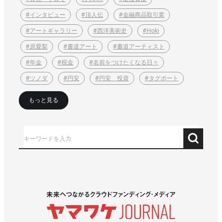
#インタビュー
#頂人伝
#金融商品取引業
#アートギャラリー
#西洋美術史
#Hoki
#原愛梨
#書道アート
#書道アーティスト
#年金
#税金
#名前をつけたくなる日々
#ツノダ
#円安
#円安 投資
#タグボート
もっと見る