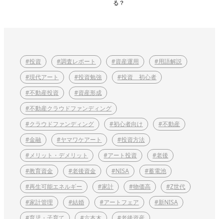
る？
#投資
#調査レポート
#資産運用
#用語解説
#現代アート
#投資勉強
#投資 初心者
#不動産投資
#資産形成
#不動産クラウドファンディング
#クラウドファンディング
#初心者向け
#不動産
#金融
#ヤマワケアート
#投資方法
#メリット・デメリット
#アート投資
#老後
#教育資金
#老後資金
#NISA
#蓄電池
#再生可能エネルギー
#家計
#物価高
#Z世代
#家計管理
#結婚
#アートフェア
#新NISA
#育児・子育て
#六本木
#老後資産