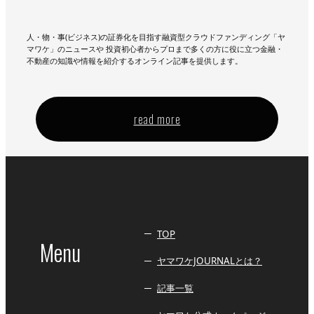
人・物・事(ビジネス)の証券化を目指す融資型クラウドファンディング「ヤ
マワケ」のニュースや 投資初心者からプロまで多くの方に役に立つ金融・
不動産の知識や情報を紹介するオンライン記事を提供します。
read more
TOP
Menu
ヤマワケJOURNALとは？
記事一覧