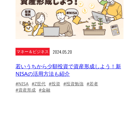
2024.05.20
マネー＆ビジネス
若いうちから少額投資で資産形成しよう！新
NISAの活用方法も紹介
#NISA
#Z世代
#投資
#投資勉強
#若者
#資産形成
#金融