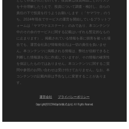
として作成されたものです。投資家は投資商品ごとのリスク
を十分理解したうえで、投資について調査・検討し、自らの
責任の下で投資を行うようお願いします （「ヤマワケ」のう
ち、2024年現在でサービスの運営を開始しているプラットフ
ォームは「ヤマワケエステート」のみであり、本コンテンツ
中のその余のサービスに関する記載はいずれも暫定的なもの
に止まります） 。掲載されている情報を基に損害を被った場
合でも、運営会社及び情報発信元は一切の責任を負いませ
ん。本コンテンツに掲載される情報は、弊社が信頼できると
判断した情報源を元に作成していますが、その情報の確実性
を保証したものではありません。本コンテンツに関するご質
問や参照のお問い合わせは受け付けておりません。なお、本
コンテンツの記載内容は予告なしに変更することがありま
す。
運営会社
プライバシーポリシー
Copyright@2023WeCapital株式会社 All Rights Reserved.