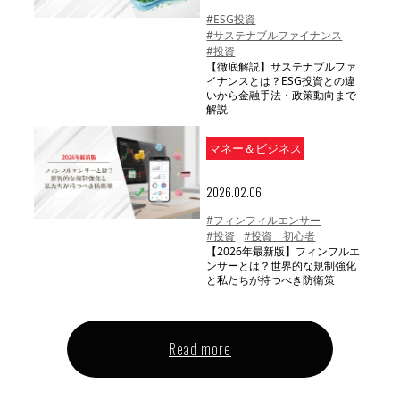
#ESG投資
#サステナブルファイナンス
#投資
【徹底解説】サステナブルファ
イナンスとは？ESG投資との違
いから金融手法・政策動向まで
解説
マネー＆ビジネス
2026.02.06
#フィンフィルエンサー
#投資
#投資 初心者
【2026年最新版】フィンフルエ
ンサーとは？世界的な規制強化
と私たちが持つべき防衛策
Read more