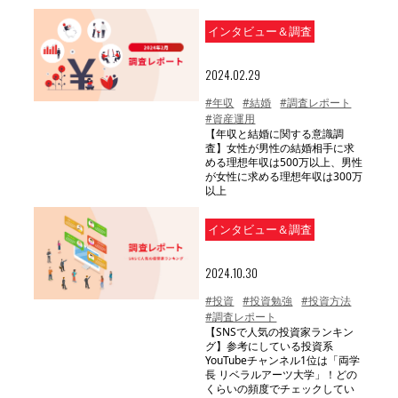
インタビュー＆調査
2024.02.29
#年収
#結婚
#調査レポート
#資産運用
【年収と結婚に関する意識調
査】女性が男性の結婚相手に求
める理想年収は500万以上、男性
が女性に求める理想年収は300万
以上
インタビュー＆調査
2024.10.30
#投資
#投資勉強
#投資方法
#調査レポート
【SNSで人気の投資家ランキン
グ】参考にしている投資系
YouTubeチャンネル1位は「両学
長 リベラルアーツ大学」！どの
くらいの頻度でチェックしてい