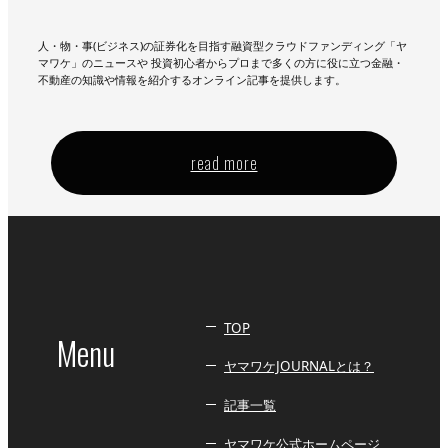
人・物・事(ビジネス)の証券化を目指す融資型クラウドファンディング「ヤ
マワケ」のニュースや 投資初心者からプロまで多くの方に役に立つ金融・
不動産の知識や情報を紹介するオンライン記事を提供します。
read more
TOP
Menu
ヤマワケJOURNALとは？
記事一覧
ヤマワケ公式ホームページ