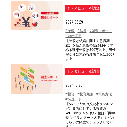
インタビュー＆調査
2024.02.29
#年収
#結婚
#調査レポート
#資産運用
【年収と結婚に関する意識調
査】女性が男性の結婚相手に求
める理想年収は500万以上、男性
が女性に求める理想年収は300万
以上
インタビュー＆調査
2024.10.30
#投資
#投資勉強
#投資方法
#調査レポート
【SNSで人気の投資家ランキン
グ】参考にしている投資系
YouTubeチャンネル1位は「両学
長 リベラルアーツ大学」！どの
くらいの頻度でチェックしてい
る？