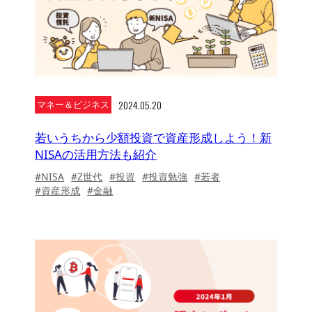
2024.05.20
マネー＆ビジネス
若いうちから少額投資で資産形成しよう！新
NISAの活用方法も紹介
#NISA
#Z世代
#投資
#投資勉強
#若者
#資産形成
#金融