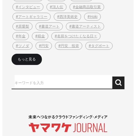
#インタビュー
#頂人伝
#金融商品取引業
#アートギャラリー
#西洋美術史
#Hoki
#原愛梨
#書道アート
#書道アーティスト
#年金
#税金
#名前をつけたくなる日々
#ツノダ
#円安
#円安 投資
#タグボート
もっと見る